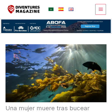
Ir
al
contenido
Una mujer muere tras bucear