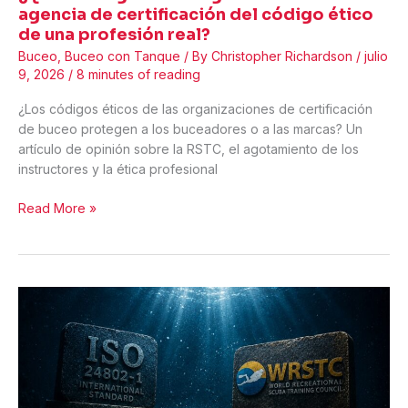
agencia de certificación del código ético
de una profesión real?
Buceo
,
Buceo con Tanque
/ By
Christopher Richardson
/
julio
9, 2026
/
8 minutes of reading
¿Los códigos éticos de las organizaciones de certificación
de buceo protegen a los buceadores o a las marcas? Un
artículo de opinión sobre la RSTC, el agotamiento de los
instructores y la ética profesional
¿Qué
Read More »
distingue
al
código
ético
de
una
agencia
de
certificación
del