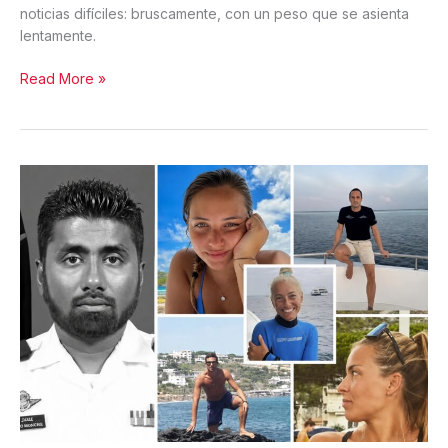
noticias difíciles: bruscamente, con un peso que se asienta
lentamente.
Cuando
Read More »
el
Mar
no
Perdona:
Lecciones
de
la
Tragedia
de
las
Maldivas