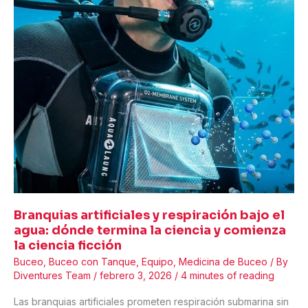
un
instructor
de
buceo
de
Hurghada
y
un
vídeo
viral
suscita
un
debate
sobre
Branquias artificiales y respiración bajo el
la
agua: dónde termina la ciencia y comienza
seguridad
la ciencia ficción
Buceo
,
Buceo con Tanque
,
Equipo
,
Medicina de Buceo
/ By
Diventures Team
/
febrero 3, 2026
/
4 minutes of reading
Las branquias artificiales prometen respiración submarina sin