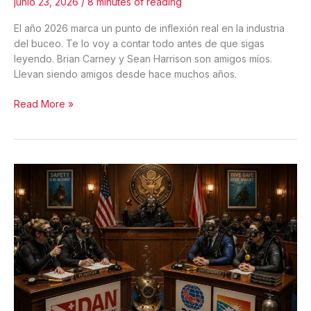
junio 23, 2026
/
8 minutes of reading
Derecho
El año 2026 marca un punto de inflexión real en la industria
del buceo. Te lo voy a contar todo antes de que sigas
leyendo. Brian Carney y Sean Harrison son amigos míos.
Llevan siendo amigos desde hace muchos años.
Brian
Read More »
Carney
y
SDI
acaban
de
admitir
que
los
estándares
del
sector
son
defectuosos