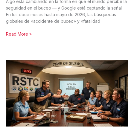
Algo está cambiando en la forma en que el mundo percibe la
seguridad en el buceo — y Google está captando la señal.
En los doce meses hasta mayo de 2026, las búsquedas
globales de «accidente de buceo» y «fatalidad
Accidentes
Read More »
de
buceo
y
fatalidades:
lo
que
el
auge
en
las
búsquedas
nos
revela