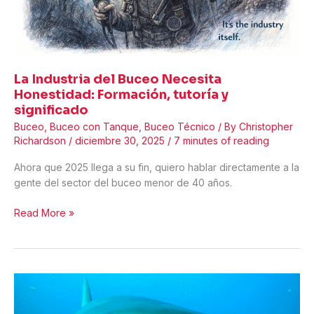
La Industria del Buceo Necesita
Honestidad: Formación, tutoría y
significado
Buceo
,
Buceo con Tanque
,
Buceo Técnico
/ By
Christopher
Richardson
/
diciembre 30, 2025
/
7 minutes of reading
Ahora que 2025 llega a su fin, quiero hablar directamente a la
gente del sector del buceo menor de 40 años.
La
Read More »
Industria
del
Buceo
Necesita
Honestidad:
Formación,