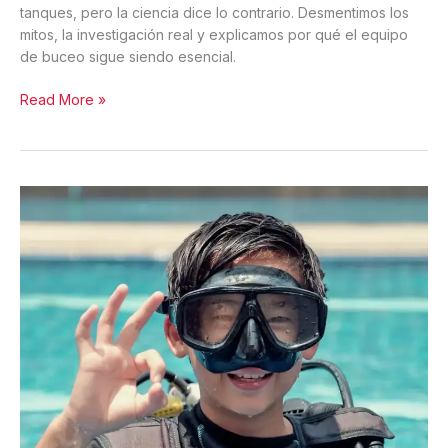
tanques, pero la ciencia dice lo contrario. Desmentimos los
mitos, la investigación real y explicamos por qué el equipo
de buceo sigue siendo esencial.
Branquias
Read More »
artificiales
y
respiración
bajo
el
agua:
dónde
termina
la
ciencia
y
comienza
la
ciencia
ficción