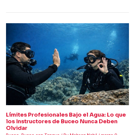
el
submarinismo
ayudó
a
un
hombre
a
dejar
atrás
los
ataques
de
pánico
Límites Profesionales Bajo el Agua: Lo que
los Instructores de Buceo Nunca Deben
Olvidar