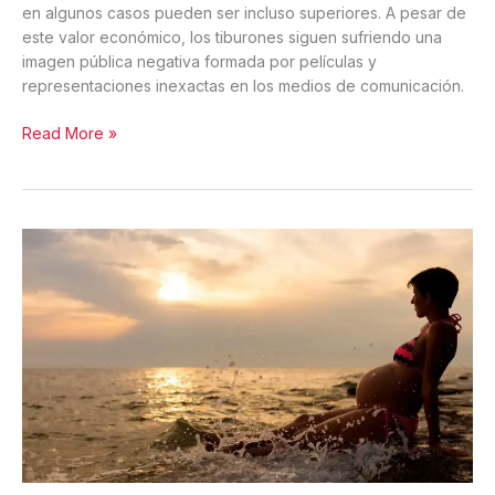
en algunos casos pueden ser incluso superiores. A pesar de
este valor económico, los tiburones siguen sufriendo una
imagen pública negativa formada por películas y
representaciones inexactas en los medios de comunicación.
Tiburones,
Read More »
turismo
y
el
equilibrio
del
mar