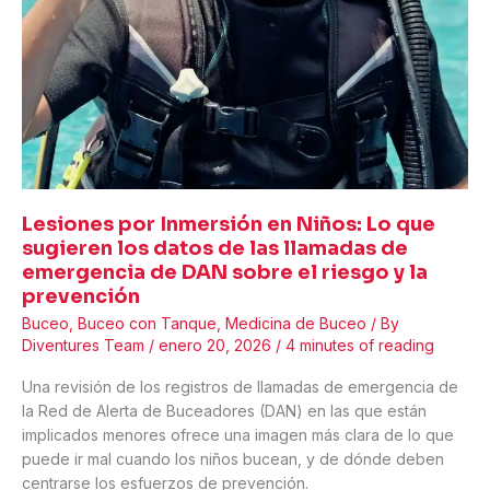
Lesiones por Inmersión en Niños: Lo que
sugieren los datos de las llamadas de
emergencia de DAN sobre el riesgo y la
prevención
Buceo
,
Buceo con Tanque
,
Medicina de Buceo
/ By
Diventures Team
/
enero 20, 2026
/
4 minutes of reading
Una revisión de los registros de llamadas de emergencia de
la Red de Alerta de Buceadores (DAN) en las que están
implicados menores ofrece una imagen más clara de lo que
puede ir mal cuando los niños bucean, y de dónde deben
centrarse los esfuerzos de prevención.