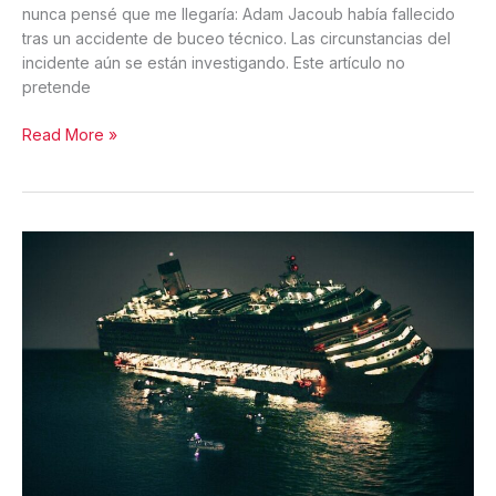
nunca pensé que me llegaría: Adam Jacoub había fallecido
tras un accidente de buceo técnico. Las circunstancias del
incidente aún se están investigando. Este artículo no
pretende
La
Read More »
entrevista
que
nunca
pensé
que
se
convertiría
en
una
despedida:
en
memoria
de
Adam