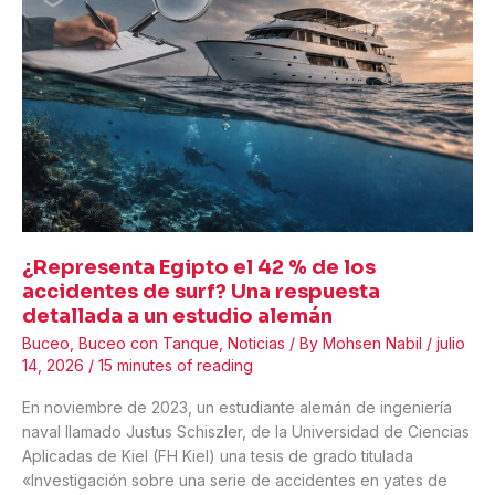
Costa
Concordia
es
un
recordatorio
que
la
industria
del
buceo
no
¿Representa Egipto el 42 % de los
puede
accidentes de surf? Una respuesta
ignorar
detallada a un estudio alemán
Buceo
,
Buceo con Tanque
,
Noticias
/ By
Mohsen Nabil
/
julio
14, 2026
/
15 minutes of reading
En noviembre de 2023, un estudiante alemán de ingeniería
naval llamado Justus Schiszler, de la Universidad de Ciencias
Aplicadas de Kiel (FH Kiel) una tesis de grado titulada
«Investigación sobre una serie de accidentes en yates de