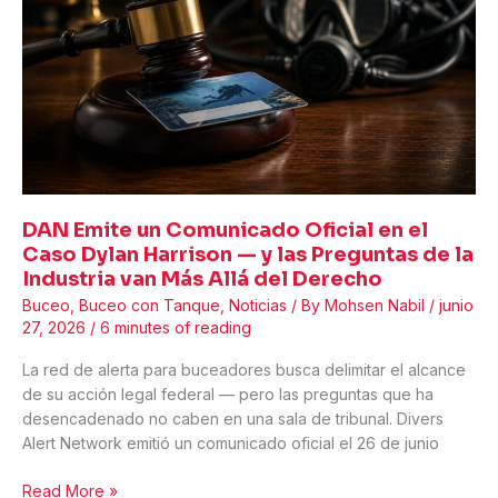
tribalismo
en
las
agencias
de
publicidad
está
acabando
con
DAN Emite un Comunicado Oficial en el
el
Caso Dylan Harrison — y las Preguntas de la
sector
Industria van Más Allá del Derecho
Buceo
,
Buceo con Tanque
,
Noticias
/ By
Mohsen Nabil
/
junio
27, 2026
/
6 minutes of reading
La red de alerta para buceadores busca delimitar el alcance
de su acción legal federal — pero las preguntas que ha
desencadenado no caben en una sala de tribunal. Divers
Alert Network emitió un comunicado oficial el 26 de junio
DAN
Read More »