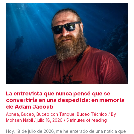
daño
que
causan
a
los
arrecifes
de
coral,
revela
un
nuevo
estudio
La entrevista que nunca pensé que se
convertiría en una despedida: en memoria
de Adam Jacoub
Apnea
,
Buceo
,
Buceo con Tanque
,
Buceo Técnico
/ By
Mohsen Nabil
/
julio 18, 2026
/
5 minutes of reading
Hoy, 18 de julio de 2026, me he enterado de una noticia que