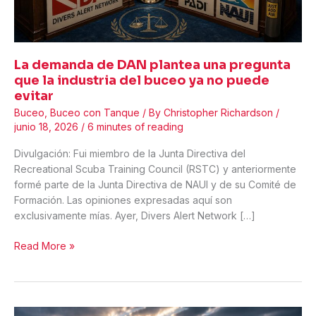
La demanda de DAN plantea una pregunta
que la industria del buceo ya no puede
evitar
Buceo
,
Buceo con Tanque
/ By
Christopher Richardson
/
junio 18, 2026
/
6 minutes of reading
Divulgación: Fui miembro de la Junta Directiva del
Recreational Scuba Training Council (RSTC) y anteriormente
formé parte de la Junta Directiva de NAUI y de su Comité de
Formación. Las opiniones expresadas aquí son
exclusivamente mías. Ayer, Divers Alert Network […]
La
Read More »
demanda
de
DAN
plantea