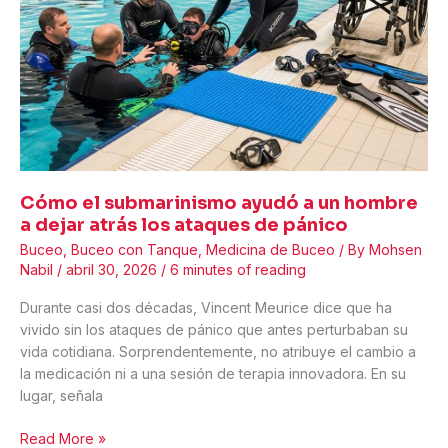
Tragedia
de
Buceo
en
las
Cuevas
de
Maldivas
Cómo el submarinismo ayudó a un hombre
a dejar atrás los ataques de pánico
Buceo
,
Buceo con Tanque
,
Medicina de Buceo
/ By
Mohsen
Nabil
/
abril 30, 2026
/
6 minutes of reading
Durante casi dos décadas, Vincent Meurice dice que ha
vivido sin los ataques de pánico que antes perturbaban su
vida cotidiana. Sorprendentemente, no atribuye el cambio a
la medicación ni a una sesión de terapia innovadora. En su
lugar, señala
Cómo
Read More »