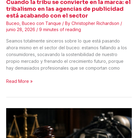
Cuando la tribu se convierte en la marca: el
tribalismo en las agencias de publicidad
está acabando con el sector
Buceo
,
Buceo con Tanque
/ By
Christopher Richardson
/
junio 28, 2026
/
9 minutes of reading
Seamos totalmente sinceros sobre lo que está pasando
ahora mismo en el sector del buceo: estamos fallando a los
consumidores, socavando la sostenibilidad de nuestro
propio mercado y frenando el crecimiento futuro, porque
hay demasiados profesionales que se comportan como
Cuando
Read More »
la
tribu
se
convierte
en
la
marca:
el