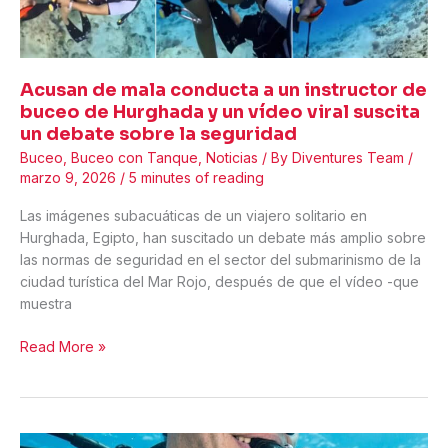
Deben
Olvidar
Acusan de mala conducta a un instructor de
buceo de Hurghada y un vídeo viral suscita
un debate sobre la seguridad
Buceo
,
Buceo con Tanque
,
Noticias
/ By
Diventures Team
/
marzo 9, 2026
/
5 minutes of reading
Las imágenes subacuáticas de un viajero solitario en
Hurghada, Egipto, han suscitado un debate más amplio sobre
las normas de seguridad en el sector del submarinismo de la
ciudad turística del Mar Rojo, después de que el vídeo -que
muestra
Acusan
Read More »
de
mala
conducta
a