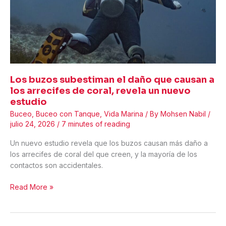
Los buzos subestiman el daño que causan a
los arrecifes de coral, revela un nuevo
estudio
Buceo
,
Buceo con Tanque
,
Vida Marina
/ By
Mohsen Nabil
/
julio 24, 2026
/
7 minutes of reading
Un nuevo estudio revela que los buzos causan más daño a
los arrecifes de coral del que creen, y la mayoría de los
contactos son accidentales.
Los
Read More »
buzos
subestiman
el