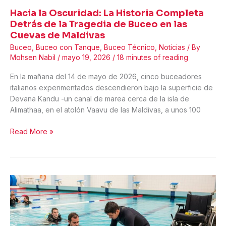
Hacia la Oscuridad: La Historia Completa
Detrás de la Tragedia de Buceo en las
Cuevas de Maldivas
Buceo
,
Buceo con Tanque
,
Buceo Técnico
,
Noticias
/ By
Mohsen Nabil
/
mayo 19, 2026
/
18 minutes of reading
En la mañana del 14 de mayo de 2026, cinco buceadores
italianos experimentados descendieron bajo la superficie de
Devana Kandu -un canal de marea cerca de la isla de
Alimathaa, en el atolón Vaavu de las Maldivas, a unos 100
Hacia
Read More »
la
Oscuridad:
La
Historia
Completa
Detrás
de
la