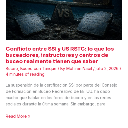
código
ético
de
una
profesión
real?
Conflicto entre SSI y US RSTC: lo que los
buceadores, instructores y centros de
buceo realmente tienen que saber
Buceo
,
Buceo con Tanque
/ By
Mohsen Nabil
/
julio 2, 2026
/
4 minutes of reading
La suspensión de la certificación SSI por parte del Consejo
de Formación en Buceo Recreativo de EE. UU. ha dado
mucho que hablar en los foros de buceo y en las redes
sociales durante la última semana. Sin embargo, para
Conflicto
Read More »
entre