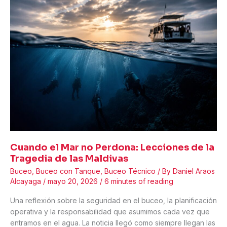
una
pregunta
que
la
industria
del
buceo
ya
no
puede
evitar
Cuando el Mar no Perdona: Lecciones de la
Tragedia de las Maldivas
Buceo
,
Buceo con Tanque
,
Buceo Técnico
/ By
Daniel Araos
Alcayaga
/
mayo 20, 2026
/
6 minutes of reading
Una reflexión sobre la seguridad en el buceo, la planificación
operativa y la responsabilidad que asumimos cada vez que
entramos en el agua. La noticia llegó como siempre llegan las