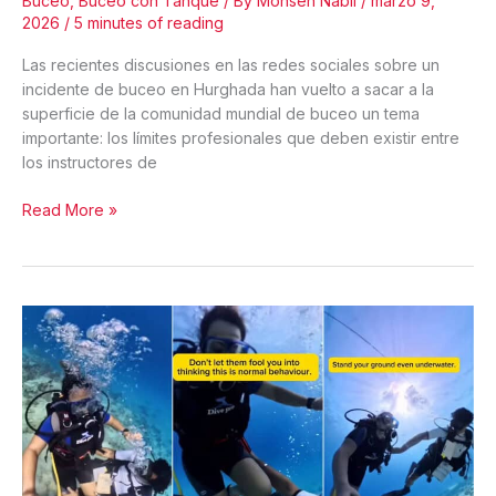
Buceo
,
Buceo con Tanque
/ By
Mohsen Nabil
/
marzo 9,
2026
/
5 minutes of reading
Las recientes discusiones en las redes sociales sobre un
incidente de buceo en Hurghada han vuelto a sacar a la
superficie de la comunidad mundial de buceo un tema
importante: los límites profesionales que deben existir entre
los instructores de
Límites
Read More »
Profesionales
Bajo
el
Agua:
Lo
que
los
Instructores
de
Buceo
Nunca