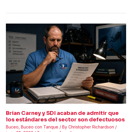
Emite
un
Comunicado
Oficial
en
el
Caso
Dylan
Harrison
—
y
las
Preguntas
de
la
Industria
van
Brian Carney y SDI acaban de admitir que
Más
los estándares del sector son defectuosos
Allá
Buceo
,
Buceo con Tanque
/ By
Christopher Richardson
/
del