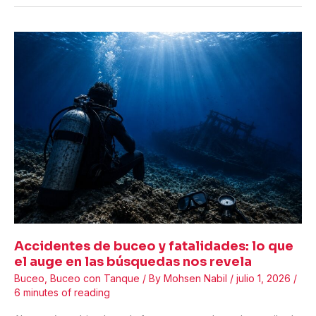
SSI
y
US
RSTC:
lo
que
los
buceadores,
instructores
y
centros
de
buceo
realmente
tienen
que
Accidentes de buceo y fatalidades: lo que
saber
el auge en las búsquedas nos revela
Buceo
,
Buceo con Tanque
/ By
Mohsen Nabil
/
julio 1, 2026
/
6 minutes of reading