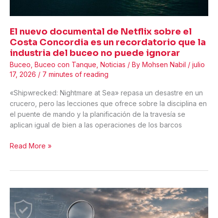
Jacoub
El nuevo documental de Netflix sobre el
Costa Concordia es un recordatorio que la
industria del buceo no puede ignorar
Buceo
,
Buceo con Tanque
,
Noticias
/ By
Mohsen Nabil
/
julio
17, 2026
/
7 minutes of reading
«Shipwrecked: Nightmare at Sea» repasa un desastre en un
crucero, pero las lecciones que ofrece sobre la disciplina en
el puente de mando y la planificación de la travesía se
aplican igual de bien a las operaciones de los barcos
El
Read More »
nuevo
documental
de
Netflix
sobre
el