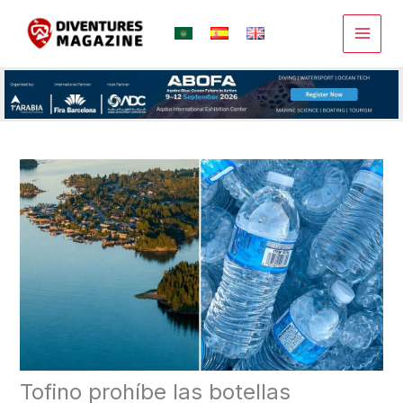
Ir
al
contenido
Tofino prohíbe las botellas