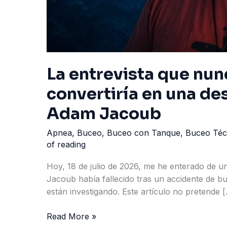
La entrevista que nun
convertiría en una d
Adam Jacoub
Apnea
,
Buceo
,
Buceo con Tanque
,
Buceo Téc
of reading
Hoy, 18 de julio de 2026, me he enterado de u
Jacoub había fallecido tras un accidente de bu
están investigando. Este artículo no pretende 
La
Read More »