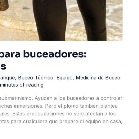
para buceadores:
es
Tanque
,
Buceo Técnico
,
Equipo
,
Medicina de Buceo
minutes of reading
submarinismo. Ayudan a los buceadores a controlar
 muchas inmersiones. Pero el plomo también plantea
ales. Estas preocupaciones no sólo afectan a los
tes para cualquiera que prepare el equipo en casa,