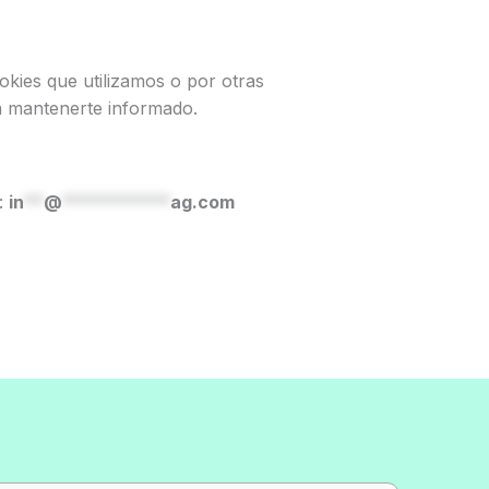
okies que utilizamos o por otras
ra mantenerte informado.
:
in
**
@
***********
ag.com