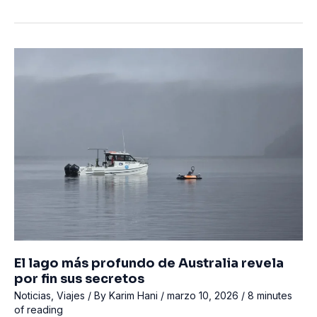
la
tragedia
se
convierte
en
política:
Las
Maldivas
deben
hacer
bien
el
buceo
técnico
El lago más profundo de Australia revela
por fin sus secretos
Noticias
,
Viajes
/ By
Karim Hani
/
marzo 10, 2026
/
8 minutes
of reading