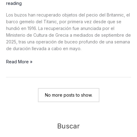
reading
Los buzos han recuperado objetos del pecio del Britannic, el
barco gemelo del Titanic, por primera vez desde que se
hundió en 1916. La recuperación fue anunciada por el
Ministerio de Cultura de Grecia a mediados de septiembre de
2025, tras una operación de buceo profundo de una semana
de duración llevada a cabo en mayo.
Artefactos
Read More »
del
Britannic
recuperados:
Primeros
objetos
No more posts to show.
recuperados
del
buque
gemelo
Buscar
del
Titanic