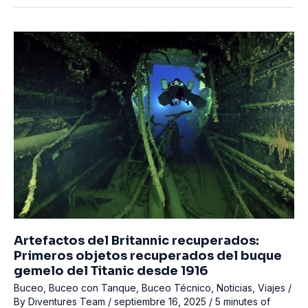
de
las
condiciones
de
buceo
en
Filipinas
Artefactos del Britannic recuperados:
Primeros objetos recuperados del buque
gemelo del Titanic desde 1916
Buceo
,
Buceo con Tanque
,
Buceo Técnico
,
Noticias
,
Viajes
/
By
Diventures Team
/
septiembre 16, 2025
/
5 minutes of