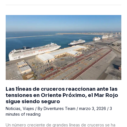
de
Buceo
en
Pecios
Militares
del
Reino
Unido
está
a
punto
de
cambiarlo
todo
Las líneas de cruceros reaccionan ante las
–
tensiones en Oriente Próximo, el Mar Rojo
Esto
sigue siendo seguro
es
Noticias
,
Viajes
/ By
Diventures Team
/
marzo 3, 2026
/
3
lo
minutes of reading
que
los
Un número creciente de grandes líneas de cruceros se ha