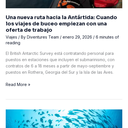
Una nueva ruta hacia la Antártida: Cuando
los viajes de buceo empiezan con una
oferta de trabajo
Viajes
/ By
Diventures Team
/
enero 29, 2026
/
6 minutes of
reading
El British Antarctic Survey está contratando personal para
puestos en estaciones que incluyen el submarinismo, con
contratos de 6 a 18 meses a partir de mayo-septiembre y
puestos en Rothera, Georgia del Sur y la Isla de las Aves.
Una
Read More »
nueva
ruta
hacia
la
Antártida:
Cuando