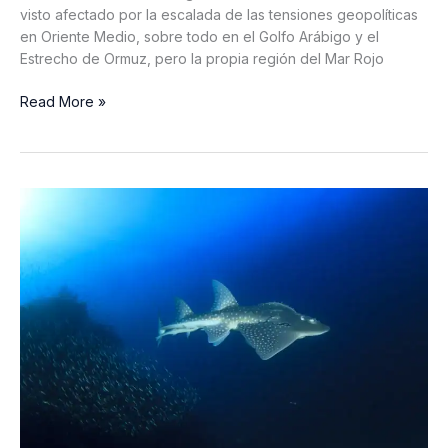
buceadores
visto afectado por la escalada de las tensiones geopolíticas
deben
en Oriente Medio, sobre todo en el Golfo Arábigo y el
saber
Estrecho de Ormuz, pero la propia región del Mar Rojo
Las
Read More »
líneas
de
cruceros
reaccionan
ante
las
tensiones
en
Oriente
Próximo,
el
Mar
Rojo
sigue
siendo