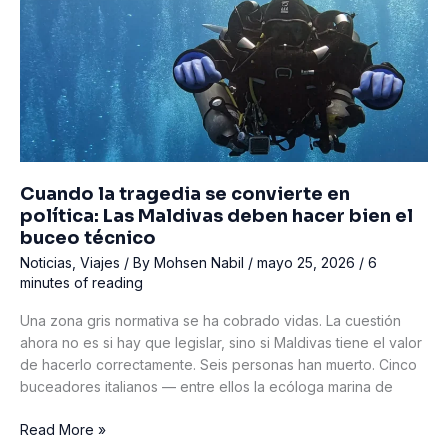
de
Ormuz
Podría
Afectar
al
Turismo
de
Buceo
Cuando la tragedia se convierte en
política: Las Maldivas deben hacer bien el
buceo técnico
Noticias
,
Viajes
/ By
Mohsen Nabil
/
mayo 25, 2026
/
6
minutes of reading
Una zona gris normativa se ha cobrado vidas. La cuestión
ahora no es si hay que legislar, sino si Maldivas tiene el valor
de hacerlo correctamente. Seis personas han muerto. Cinco
buceadores italianos — entre ellos la ecóloga marina de
Cuando
Read More »