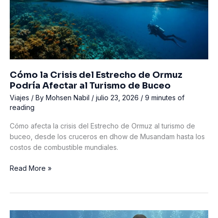
las
Islas
Eolias
de
Italia
Cómo la Crisis del Estrecho de Ormuz
Podría Afectar al Turismo de Buceo
Viajes
/ By
Mohsen Nabil
/
julio 23, 2026
/
9 minutes of
reading
Cómo afecta la crisis del Estrecho de Ormuz al turismo de
buceo, desde los cruceros en dhow de Musandam hasta los
costos de combustible mundiales.
Cómo
Read More »
la
Crisis
del
Estrecho