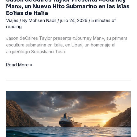
Man», un Nuevo Hito Submarino en las Islas
Eolias de Italia
Viajes
/ By
Mohsen Nabil
/
julio 24, 2026
/
5 minutes of
reading
Jason deCaires Taylor presenta «Journey Man», su primera
escultura submarina en Italia, en Lipari, un homenaje al
arqueólogo Sebastiano Tusa.
Jason
Read More »
deCaires
Taylor
Presenta
«Journey
Man»,
un
Nuevo
Hito
Submarino
en