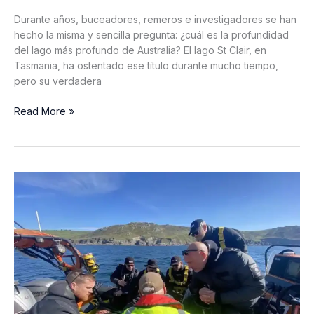
Durante años, buceadores, remeros e investigadores se han
hecho la misma y sencilla pregunta: ¿cuál es la profundidad
del lago más profundo de Australia? El lago St Clair, en
Tasmania, ha ostentado ese título durante mucho tiempo,
pero su verdadera
El
Read More »
lago
más
profundo
de
Australia
revela
por
fin
sus
secretos