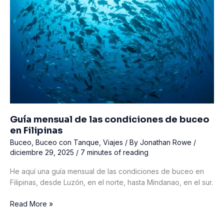
los
viajes
de
buceo
empiezan
con
una
oferta
de
trabajo
Guía mensual de las condiciones de buceo
en Filipinas
Buceo
,
Buceo con Tanque
,
Viajes
/ By
Jonathan Rowe
/
diciembre 29, 2025
/
7 minutes of reading
He aquí una guía mensual de las condiciones de buceo en
Filipinas, desde Luzón, en el norte, hasta Mindanao, en el sur.
Guía
Read More »
mensual