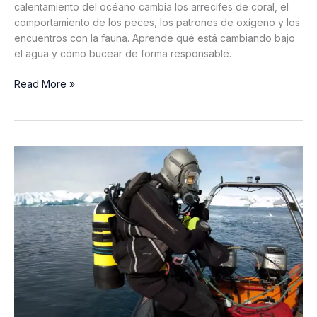
calentamiento del océano cambia los arrecifes de coral, el
comportamiento de los peces, los patrones de oxígeno y los
encuentros con la fauna. Aprende qué está cambiando bajo
el agua y cómo bucear de forma responsable.
¿Está
Read More »
alterando
el
cambio
climático
el
comportamiento
de
la
vida
marina?