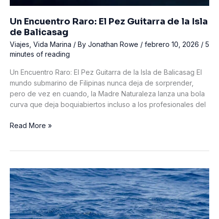
seguro
Un Encuentro Raro: El Pez Guitarra de la Isla
de Balicasag
Viajes
,
Vida Marina
/ By
Jonathan Rowe
/
febrero 10, 2026
/
5
minutes of reading
Un Encuentro Raro: El Pez Guitarra de la Isla de Balicasag El
mundo submarino de Filipinas nunca deja de sorprender,
pero de vez en cuando, la Madre Naturaleza lanza una bola
curva que deja boquiabiertos incluso a los profesionales del
Un
Read More »
Encuentro
Raro:
El
Pez
Guitarra
de
la
Isla