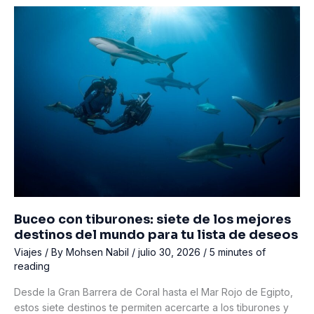
Buceando
entre
la
flota
hundida
de
los
Dardanelos
Buceo con tiburones: siete de los mejores
destinos del mundo para tu lista de deseos
Viajes
/ By
Mohsen Nabil
/
julio 30, 2026
/
5 minutes of
reading
Desde la Gran Barrera de Coral hasta el Mar Rojo de Egipto,
estos siete destinos te permiten acercarte a los tiburones y