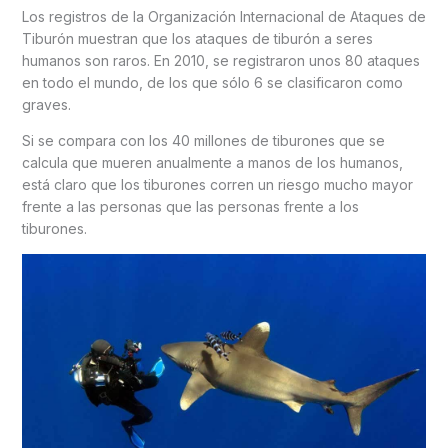
Los registros de la Organización Internacional de Ataques de
Tiburón muestran que los ataques de tiburón a seres
humanos son raros. En 2010, se registraron unos 80 ataques
en todo el mundo, de los que sólo 6 se clasificaron como
graves.
Si se compara con los 40 millones de tiburones que se
calcula que mueren anualmente a manos de los humanos,
está claro que los tiburones corren un riesgo mucho mayor
frente a las personas que las personas frente a los
tiburones.