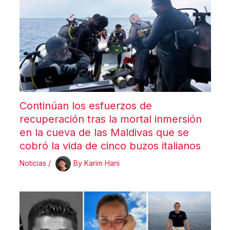
Continúan los esfuerzos de
recuperación tras la mortal inmersión
en la cueva de las Maldivas que se
cobró la vida de cinco buzos italianos
Noticias
/
By
Karim Hani