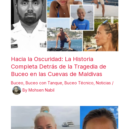
Hacia la Oscuridad: La Historia
Completa Detrás de la Tragedia de
Buceo en las Cuevas de Maldivas
Buceo
,
Buceo con Tanque
,
Buceo Técnico
,
Noticias
/
By
Mohsen Nabil