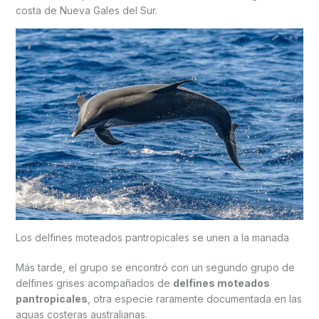
costa de Nueva Gales del Sur.
Los delfines moteados pantropicales se unen a la manada
Más tarde, el grupo se encontró con un segundo grupo de
delfines grises acompañados de
delfines moteados
pantropicales
, otra especie raramente documentada en las
aguas costeras australianas.