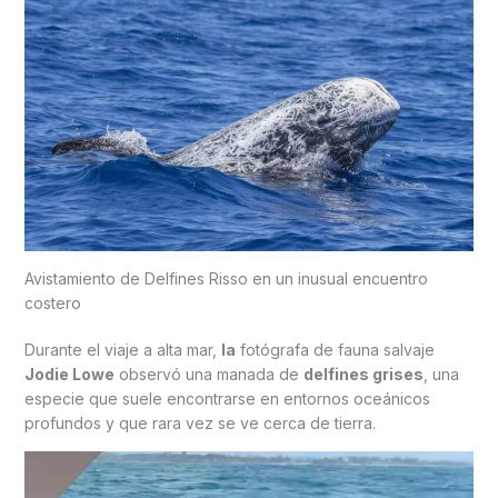
Avistamiento de Delfines Risso en un inusual encuentro
costero
Durante el viaje a alta mar,
la
fotógrafa de fauna salvaje
Jodie Lowe
observó una manada de
delfines grises
, una
especie que suele encontrarse en entornos oceánicos
profundos y que rara vez se ve cerca de tierra.