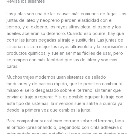
Revisa los aislantes
Las juntas son una de las causas más comunes de fugas. Las
juntas de látex y neopreno pierden elasticidad con el
tiempo, y el oxígeno, los rayos ultravioleta, el ozono y los
aceites aceleran su deterioro. Cuando eso ocurre, hay que
cortar las juntas pegadas al traje y sustituirlas. Las juntas de
silicona resisten mejor los rayos ultravioleta y la exposición a
productos químicos, y suelen ser más fáciles de usar, pero
se rompen con más facilidad que las de látex y son más
caras.
Muchos trajes modernos usan sistemas de sellado
modulares y de cambio rápido, que te permiten cambiar tú
mismo el sello desgastado sobre el terreno, sin tener que
enviar el traje a reparar. Y si es posible equipar tu traje con
este tipo de sistemas, la inversión suele salirte a cuenta ya
desde la primera vez que cambies la junta.
Para comprobar si está bien cerrado sobre el terreno, tapa
el orificio (presionándolo, pegándolo con cinta adhesiva o
cubriéndolo con una botella) y luego echa agua dentro para