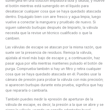
sumérgela en una solución limpiadora tibia y diluida, y mueve
el botón mientras está sumergido en el líquido para
desatascar cualquier cosa que se haya quedado atascada
dentro. Enjuágalo bien con aire fresco y agua limpia, luego
vuelve a conectar la manguera y pruébalo de nuevo. Si
siguen saliendo burbujas después de limpiarlo, la válvula
necesita que la revise un técnico cualificado o que la
cambien.
Las válvulas de escape se atascan por la misma razón, que
suele ser la presencia de residuos. Remoja la válvula,
ajústala al nivel más bajo de escape y, a continuación, haz
pasar agua por ella mientras mantienes pulsado el botón de
purga. Comprueba también si hay un filtro y retira cualquier
cosa que se haya quedado atascada en él. Puedes usar la
cámara de presión para probar la válvula con más precisión;
si aparecen burbujas durante esta prueba, significa que hay
que repararla o cambiarla.
También puedes medir la «presión de apertura» de la
válvula de escape, es decir, la presión a la que se abre y se
cierra la válvula, usando un sencillo adaptador bucal