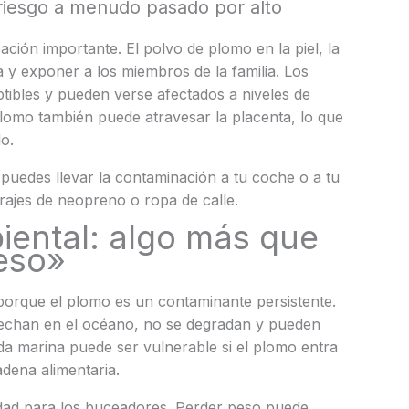
 riesgo a menudo pasado por alto
ción importante. El polvo de plomo en la piel, la
a y exponer a los miembros de la familia. Los
ibles y pueden verse afectados a niveles de
plomo también puede atravesar la placenta, lo que
o.
puedes llevar la contaminación a tu coche o a tu
trajes de neopreno o ropa de calle.
ental: algo más que
eso»
porque el plomo es un contaminante persistente.
sechan en el océano, no se degradan y pueden
da marina puede ser vulnerable si el plomo entra
adena alimentaria.
idad para los buceadores. Perder peso puede