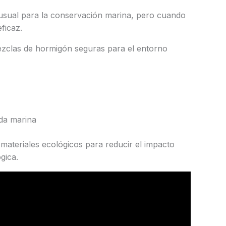
usual para la conservación marina, pero cuando
ficaz.
ezclas de hormigón seguras para el entorno
ida marina
n materiales ecológicos para reducir el impacto
gica.