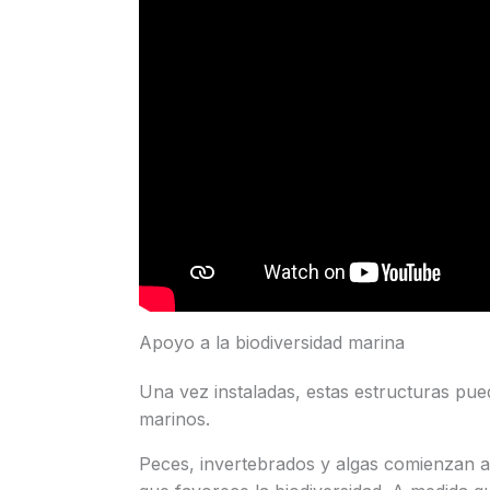
Apoyo a la biodiversidad marina
Una vez instaladas, estas estructuras pu
marinos.
Peces, invertebrados y algas comienzan a