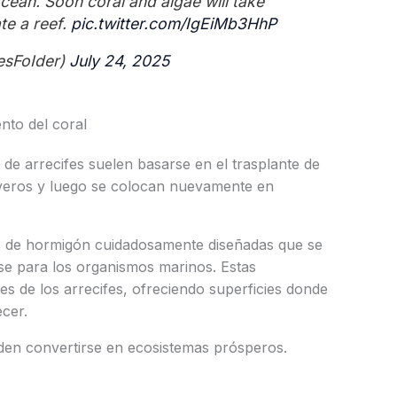
cean. Soon coral and algae will take
te a reef.
pic.twitter.com/IgEiMb3HhP
esFoIder)
July 24, 2025
nto del coral
 de arrecifes suelen basarse en el trasplante de
iveros y luego se colocan nuevamente en
s de hormigón cuidadosamente diseñadas que se
se para los organismos marinos. Estas
es de los arrecifes, ofreciendo superficies donde
ecer.
ueden convertirse en ecosistemas prósperos.