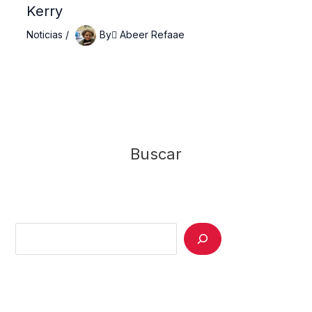
Kerry
Noticias
/
By
ِAbeer Refaae
Buscar
Search