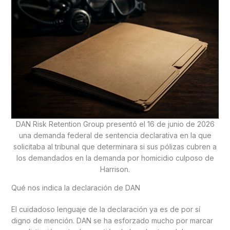
DAN Risk Retention Group presentó el 16 de junio de 2026
una demanda federal de sentencia declarativa en la que
solicitaba al tribunal que determinara si sus pólizas cubren a
los demandados en la demanda por homicidio culposo de
Harrison.
Qué nos indica la declaración de DAN
El cuidadoso lenguaje de la declaración ya es de por sí
digno de mención. DAN se ha esforzado mucho por marcar