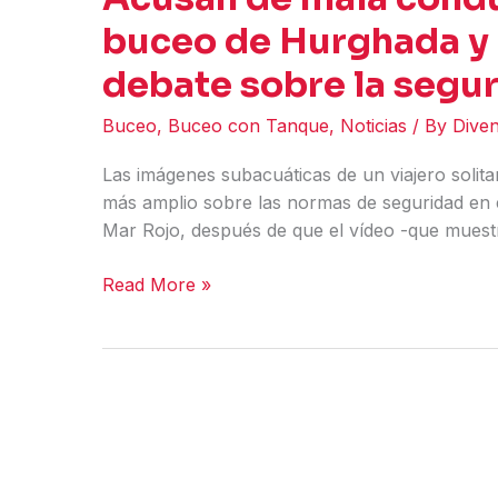
buceo de Hurghada y u
debate sobre la segu
Buceo
,
Buceo con Tanque
,
Noticias
/ By
Dive
Las imágenes subacuáticas de un viajero solit
más amplio sobre las normas de seguridad en el
Mar Rojo, después de que el vídeo -que muest
Acusan
Read More »
de
mala
conducta
a
un
instructor
de