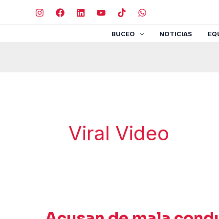
Ir
al
contenido
BUCEO
NOTICIAS
EQ
Viral Video
Acusan de mala condu