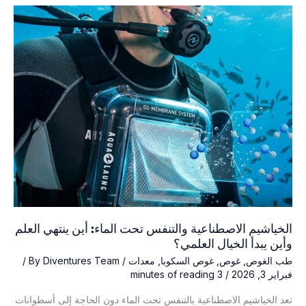
على
أن
الغواصين
أنفسهم
قد
يكونون
العامل
الأكبر
في
مخاطر
تخفيف
الضغط
الخياشيم الاصطناعية والتنفس تحت الماء: أين ينتهي العلم
وأين يبدأ الخيال العلمي؟
طب الغوص
,
غوص
,
غوص السكوبا
,
معدات
/ By
Diventures Team
/
فبراير 3, 2026
/
3 minutes of reading
تعد الخياشيم الاصطناعية بالتنفس تحت الماء دون الحاجة إلى أسطوانات