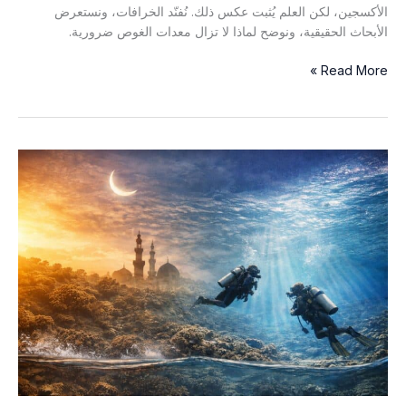
الأكسجين، لكن العلم يُثبت عكس ذلك. نُفنّد الخرافات، ونستعرض
الأبحاث الحقيقية، ونوضح لماذا لا تزال معدات الغوص ضرورية.
الخياشيم
Read More »
الاصطناعية
والتنفس
تحت
الماء:
أين
ينتهي
العلم
وأين
يبدأ
الخيال
العلمي؟