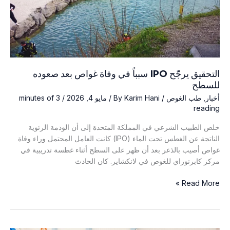
التحقيق يرجّح IPO سبباً في وفاة غواص بعد صعوده
للسطح
أخبار
,
طب الغوص
/ By
Karim Hani
/
مايو 4, 2026
/
3 minutes of
reading
خلص الطبيب الشرعي في المملكة المتحدة إلى أن الوذمة الرئوية
الناتجة عن الغطس تحت الماء (IPO) كانت العامل المحتمل وراء وفاة
غواص أصيب بالذعر بعد أن ظهر على السطح أثناء غطسة تدريبية في
مركز كابرنوراي للغوص في لانكشاير. كان الحادث
التحقيق
Read More »
يرجّح
IPO
سبباً
في