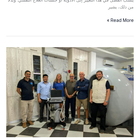
من ذلك، يشير
كيف
Read More »
ساعد
الغوص
تحت
الماء
رجلاً
على
التخلص
من
نوبات
الذعر