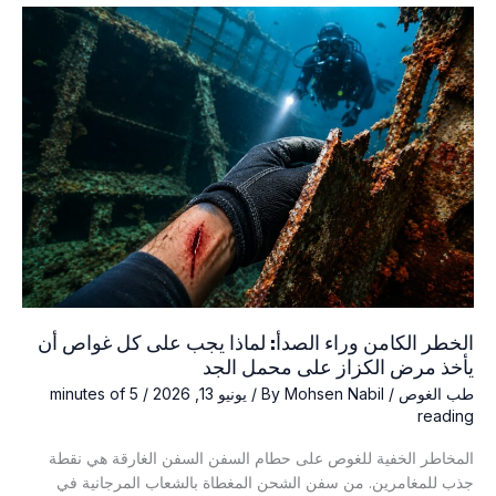
الذي
يمكن
أن
يتعلمه
الغواصون
من
موجات
الحرارة
التي
تجتاح
أوروبا
الخطر الكامن وراء الصدأ: لماذا يجب على كل غواص أن
يأخذ مرض الكزاز على محمل الجد
طب الغوص
/ By
Mohsen Nabil
/
يونيو 13, 2026
/
5 minutes of
reading
المخاطر الخفية للغوص على حطام السفن السفن الغارقة هي نقطة
جذب للمغامرين. من سفن الشحن المغطاة بالشعاب المرجانية في