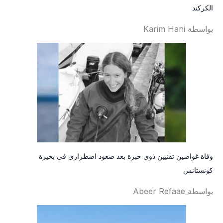
الكركند
بواسطة Karim Hani
وفاة غواصين تقنيين ذوي خبرة بعد صعود اضطراري في بحيرة
كونستانس
بواسطة ِAbeer Refaae