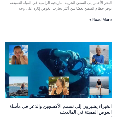
البحر الأحمر إلى السفن الحربية التاريخية الراسية في المياه العميقة،
توفر حطام السفن بعضًا من أكثر تجارب الغوص إثارة على وجه
الخطر
Read More »
الكامن
وراء
الصدأ:
لماذا
يجب
على
كل
غواص
أن
يأخذ
مرض
الكزاز
على
محمل
الجد
الخبراء يشيرون إلى تسمم الأكسجين والذعر في مأساة
الغوص المميتة في المالديف