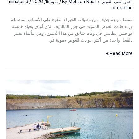
أخبار
,
طب الغوص
/ By
Mohsen Nabil
/
مايو 16, 2026
/
3 minutes
of reading
تسلط موجة جديدة من تحليلات الخبراء الضوء على الأسباب المحتملة
وراء حادث الغوص المميت في جزر المالديف الذي أودى بحياة خمسة
غواصين إيطاليين في وقت سابق من هذا الأسبوع، وهي مأساة تعتبر
بالفعل واحدة من أكثر حوادث الغوص دموية في
الخبراء
Read More »
يشيرون
إلى
تسمم
الأكسجين
والذعر
في
مأساة
الغوص
المميتة
في
المالديف