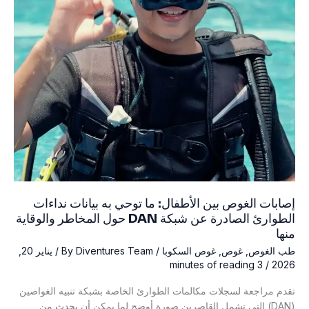
إصابات الغوص بين الأطفال: ما توحي به بيانات نداءات
الطوارئ الصادرة عن شبكة DAN حول المخاطر والوقاية
منها
طب الغوص
,
غوص
,
غوص السكوبا
/ By
Diventures Team
/
يناير 20,
3 minutes of reading
/
2026
تقدم مراجعة لسجلات مكالمات الطوارئ الخاصة بشبكة تنبيه الغواصين
(DAN) التي تشمل القاصرين صورة أوضح لما يمكن أن يحدث من