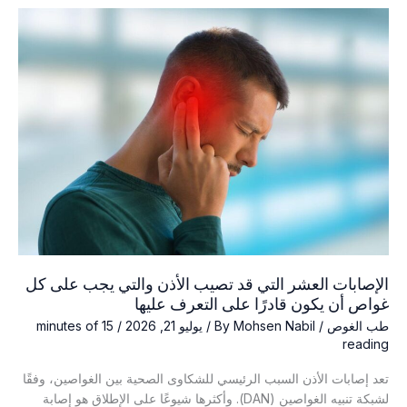
خطر
حقيقي؟
DAN
تشرح
العلم
وراء
التحذير
الإصابات العشر التي قد تصيب الأذن والتي يجب على كل
غواص أن يكون قادرًا على التعرف عليها
طب الغوص
/ By
Mohsen Nabil
/
يوليو 21, 2026
/
15 minutes of
reading
تعد إصابات الأذن السبب الرئيسي للشكاوى الصحية بين الغواصين، وفقًا
لشبكة تنبيه الغواصين (DAN). وأكثرها شيوعًا على الإطلاق هو إصابة