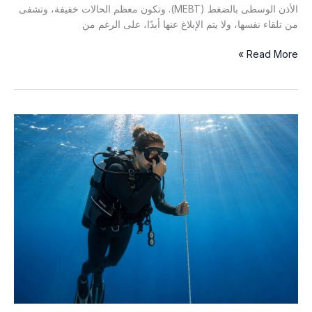
الأذن الوسطى بالضغط (MEBT). وتكون معظم الحالات خفيفة، وتشفى
من تلقاء نفسها، ولا يتم الإبلاغ عنها أبدًا، على الرغم من
الإصابات
Read More »
العشر
التي
قد
تصيب
الأذن
والتي
يجب
على
كل
غواص
أن
يكون
قادرًا
على
التعرف
عليها