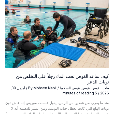
وفاة
غواص
بعد
صعوده
للسطح
كيف ساعد الغوص تحت الماء رجلاً على التخلص من
نوبات الذعر
طب الغوص
,
غوص
,
غوص السكوبا
/ By
Mohsen Nabil
/
أبريل 30,
5 minutes of reading
/
2026
منذ ما يقرب من عقدين من الزمن، يقول فنسنت موريس إنه عاش دون
نوبات الهلع التي كانت تعطل حياته اليومية. ومن المثير للدهشة أنه لا
ينسب الفضل في هذا التغيير إلى الأدوية أو جلسات العلاج النفسي. وبدلاً