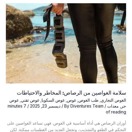
والاعتبارات
الطبية
سلامة الغواصين من الرصاص: المخاطر والاحتياطات
الغوص التجاري
,
طب الغوص
,
غوص
,
غوص السكوبا
,
غوص تقني
,
غوص
حر
,
معدات
/ By
Diventures Team
/
ديسمبر 23, 2025
/
7 minutes
of reading
أوزان الرصاص هي أداة أساسية في الغوص. فهي تساعد الغواصين على
التحكم في الطفو والتشذيب، وتجعل العديد من الغطسات ممكنة. لكن