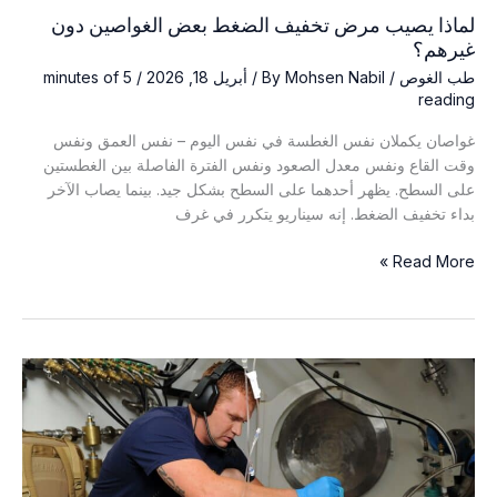
لماذا يصيب مرض تخفيف الضغط بعض الغواصين دون
غيرهم؟
طب الغوص
/ By
Mohsen Nabil
/
أبريل 18, 2026
/
5 minutes of
reading
غواصان يكملان نفس الغطسة في نفس اليوم – نفس العمق ونفس
وقت القاع ونفس معدل الصعود ونفس الفترة الفاصلة بين الغطستين
على السطح. يظهر أحدهما على السطح بشكل جيد. بينما يصاب الآخر
بداء تخفيف الضغط. إنه سيناريو يتكرر في غرف
لماذا
Read More »
يصيب
مرض
تخفيف
الضغط
بعض
الغواصين
دون
غيرهم؟