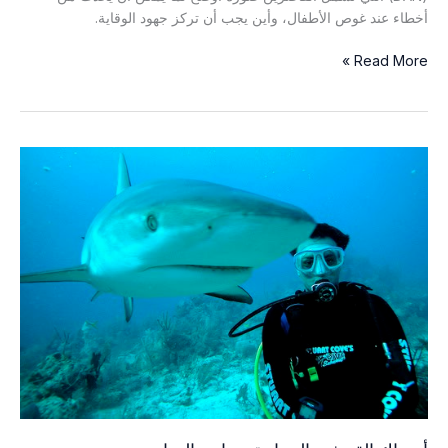
أخطاء عند غوص الأطفال، وأين يجب أن تركز جهود الوقاية.
إصابات
Read More »
الغوص
بين
الأطفال:
ما
توحي
به
بيانات
نداءات
الطوارئ
الصادرة
عن
شبكة
DAN
حول
المخاطر
والوقاية
منها