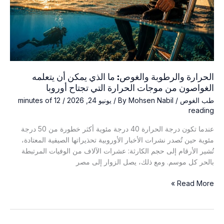
الحرارة والرطوبة والغوص: ما الذي يمكن أن يتعلمه
الغواصون من موجات الحرارة التي تجتاح أوروبا
طب الغوص
/ By
Mohsen Nabil
/
يونيو 24, 2026
/
12 minutes of
reading
عندما تكون درجة الحرارة 40 درجة مئوية أكثر خطورة من 50 درجة
مئوية حين تُصدر نشرات الأخبار الأوروبية تحذيراتها الصيفية المعتادة،
تُشير الأرقام إلى حجم الكارثة: عشرات الآلاف من الوفيات المرتبطة
بالحر كل موسم. ومع ذلك، يصل الزوار إلى مصر
الحرارة
Read More »
والرطوبة
والغوص:
ما