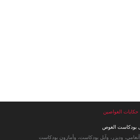
حكايات الغواصين
ى بودكاست الغوص
أنغامي، وديزر، وآبل بودكاست، وأمازون بودكاست