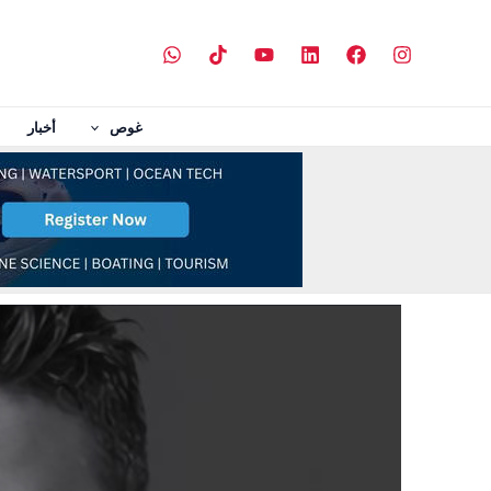
خطي
لى
لمحتوى
غوص
أخبار