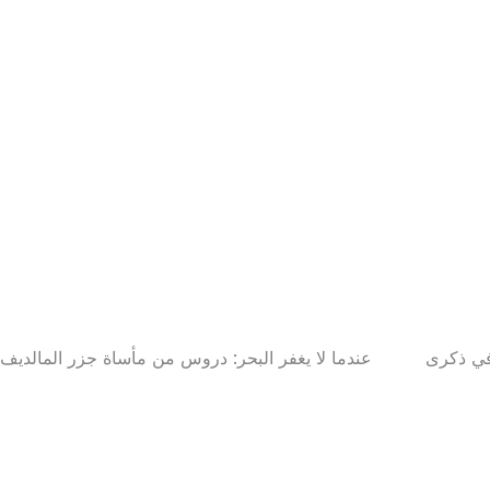
 في ذكرى
عندما لا يغفر البحر: دروس من مأساة جزر المالديف