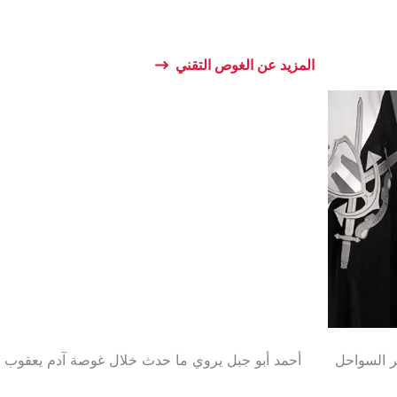
المزيد عن الغوص التقني
ر السواحل
أحمد أبو جبل يروي ما حدث خلال غوصة آدم يعقوب ا