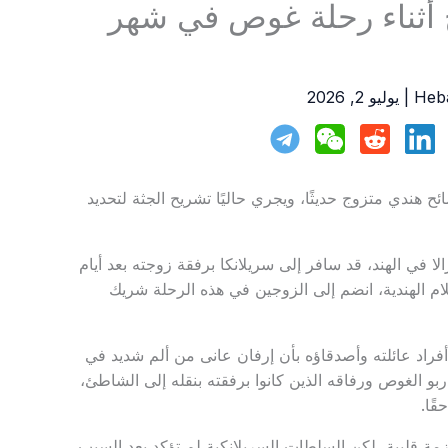
 أثناء رحلة غوص في شهر
Heb
|
يوليو 2, 2026
 هندي متزوج حديثًا، ويجري حاليًا تشريح الجثة لتحديد
ا في الهند، قد سافر إلى سريلانكا برفقة زوجته بعد أيام
لام الهندية، انضم إلى الزوجين في هذه الرحلة شريك
أفراد عائلته وأصدقاؤه بأن إرفان عانى من ألم شديد في
بو الغوص ورفاقه الذين كانوا برفقته بنقله إلى الشاطئ،
ًا.
زمة قلبية، لكن السلطات السريلانكية لم تؤكد بعد السبب