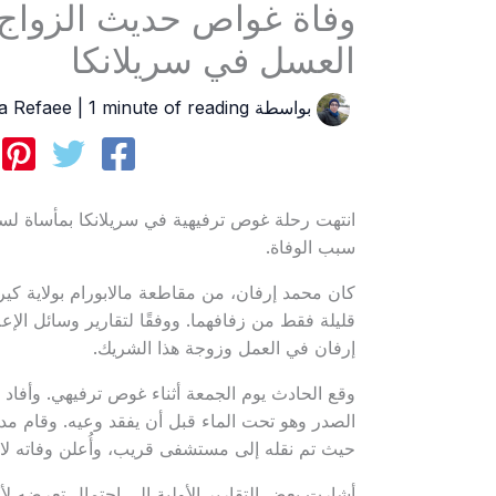
وفاة غواص حديث الزواج
العسل في سريلانكا
بواسطة
1 minute of reading
|
a Refaee
انتهت رحلة غوص ترفيهية في سريلانكا بمأساة لسائح
سبب الوفاة.
كان محمد إرفان، من مقاطعة مالابورام بولاية كيرال
قليلة فقط من زفافهما. ووفقًا لتقارير وسائل الإع
إرفان في العمل وزوجة هذا الشريك.
وقع الحادث يوم الجمعة أثناء غوص ترفيهي. وأفاد 
الصدر وهو تحت الماء قبل أن يفقد وعيه. وقام مدر
حيث تم نقله إلى مستشفى قريب، وأُعلن وفاته لاحق
أشارت بعض التقارير الأولية إلى احتمال تعرضه لأ