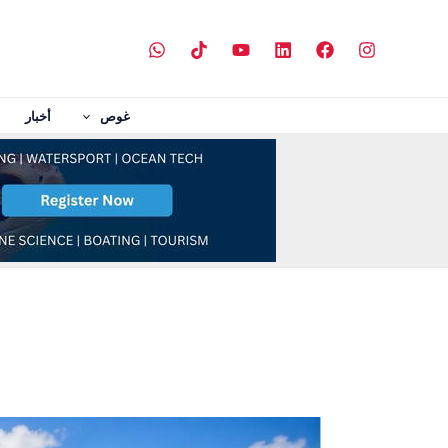
خطي
لى
لمحتوى
غوص
أخبار