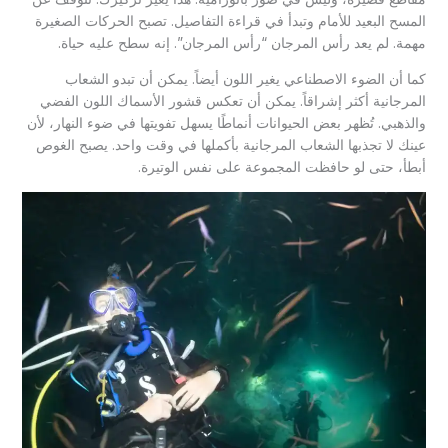
المسح البعيد للأمام وتبدأ في قراءة التفاصيل. تصبح الحركات الصغيرة
مهمة. لم يعد رأس المرجان “رأس المرجان”. إنه سطح عليه حياة.
كما أن الضوء الاصطناعي يغير اللون أيضاً. يمكن أن تبدو الشعاب
المرجانية أكثر إشراقاً. يمكن أن تعكس قشور الأسماك اللون الفضي
والذهبي. تُظهر بعض الحيوانات أنماطًا يسهل تفويتها في ضوء النهار، لأن
عينك لا تجذبها الشعاب المرجانية بأكملها في وقت واحد. يصبح الغوص
أبطأ، حتى لو حافظت المجموعة على نفس الوتيرة.