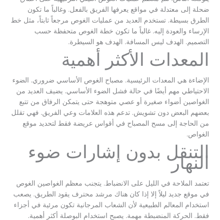
ضحلة إلى معتدلة في مواقع يعرفها الفريق بالفعل. وغالباً ما تكون
الطرق بسيطة. تستخدم العديد من عمليات الغوص مرجعاً ثابتاً، مثل خط
الإرساء والعودة إليه. غالباً ما تكون خطة الغوص متحفظة حسب
التصميم. الهدف ليس المسافة. الهدف هو السيطرة.
المعدات الأكثر أهمية
الإضاءة هي المعدات الرئيسية. مصباح الغوص الأساسي ضروري. الضوء
الاحتياطي مهم أيضًا في حالة فشل الضوء الأساسي. يضيف العديد من
الغواصين أضواء صغيرة أو عصي متوهجة حتى يتمكن الرفاق من تتبع
بعضهم البعض دون تشويش. تدعم هذه العلامات وعي الفريق. فهي تقلل
من الحاجة إلى مسح المصباح في أقواس عريضة فقط لتحديد موقع
الغواص.
التنقل بدون إشارات ضوء
النهار
تعتمد الملاحة في الليل على الانضباط. يتجنب معظم الغواصين الغوص
في موقع جديد ليلاً إلا إذا كان هناك مرشد محترف يقود الطريق. يصعب
استخدام المعالم الطبيعية لأن الشعاب المرجانية تكون مرئية في أجزاء
فقط. الحركة المنضبطة مهمة. يصبح استخدام البوصلة أكثر أهمية.