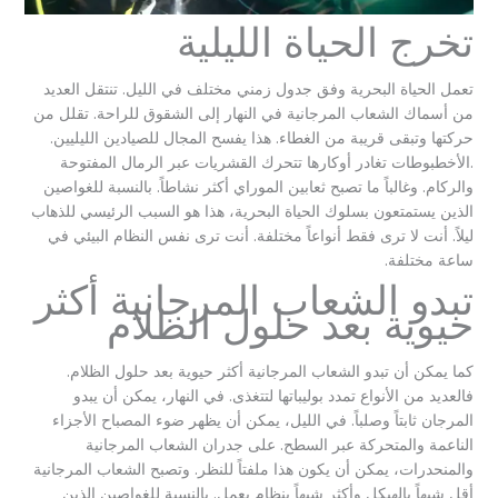
تخرج الحياة الليلية
تعمل الحياة البحرية وفق جدول زمني مختلف في الليل. تنتقل العديد
من أسماك الشعاب المرجانية في النهار إلى الشقوق للراحة. تقلل من
حركتها وتبقى قريبة من الغطاء. هذا يفسح المجال للصيادين الليليين.
.الأخطبوطات تغادر أوكارها تتحرك القشريات عبر الرمال المفتوحة
والركام. وغالباً ما تصبح ثعابين الموراي أكثر نشاطاً. بالنسبة للغواصين
الذين يستمتعون بسلوك الحياة البحرية، هذا هو السبب الرئيسي للذهاب
ليلاً. أنت لا ترى فقط أنواعاً مختلفة. أنت ترى نفس النظام البيئي في
ساعة مختلفة.
تبدو الشعاب المرجانية أكثر
حيوية بعد حلول الظلام
كما يمكن أن تبدو الشعاب المرجانية أكثر حيوية بعد حلول الظلام.
فالعديد من الأنواع تمدد بوليباتها لتتغذى. في النهار، يمكن أن يبدو
المرجان ثابتاً وصلباً. في الليل، يمكن أن يظهر ضوء المصباح الأجزاء
الناعمة والمتحركة عبر السطح. على جدران الشعاب المرجانية
والمنحدرات، يمكن أن يكون هذا ملفتاً للنظر. وتصبح الشعاب المرجانية
أقل شبهاً بالهيكل وأكثر شبهاً بنظام يعمل. بالنسبة للغواصين الذين