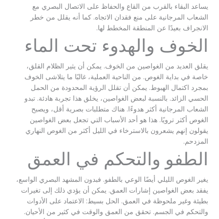
يساعد البقاء بالقرب من القاع والحفاظ على الاتصال البصري مع
الشعاب المرجانية على منع فقدان الاتجاه. كما أنه يقلل من خطر
الانجراف بعيدًا عن المنطقة المخطط لها.
الخوف والهدوء تحت الماء
يقلق العديد من الغواصين من الخوف. يمكن أن يثير الظلام القلق،
خاصة في بداية الغوص. من الناحية العملية، غالبًا ما يتلاشى الخوف
بمجرد اكتمال الهبوط. يمكن أن تقلل الرؤية المحدودة من الحمل
الحسي الزائد. بالنسبة لبعض الغواصين، يخلق هذا تجربة هادئة. تبدو
الشعاب المرجانية أكثر هدوءًا. هناك متطلبات بصرية أقل، ويصبح
الغوص أكثر ترويًا. هذا هو أحد الأسباب التي تجعل بعض الغواصين
يقولون إنهم يشعرون بالاسترخاء في الليل أكثر من الغوص النهاري
المزدحم.
الطفو والتحكم في العمق
يغير الغوص الليلي أيضًا الوعي بالطفو. فبدون المشهد البصري الواسع،
يفقد بعض الغواصين إشارات العمق. يمكن أن يؤدي ذلك إلى تغيرات
بطيئة وغير ملحوظة في العمق. الحل بسيط: الاعتماد على الأدوات
والتحكم في الجسم. تحقق من العمق والوقت في كثير من الأحيان.