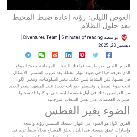
الغوص الليلي: رؤية إعادة ضبط المحيط
بعد حلول الظلام
بواسطة
5 minutes of reading
|
Diventures Team
|
ديسمبر 20, 2025
الغوص الليلي يغير طريقة قراءتك للشعاب المرجانية. يصبح الموقع
الذي تعرفه جيدًا في ضوء النهار مختلفًا بعد غروب الشمس. الأشكال
هي نفسها، لكن النشاط ليس كذلك. تتغير السلوكيات، وتتغير الألوان
تحت ضوء المصباح، وتسيطر حيوانات جديدة على المشهد. يشعر العديد
من الغواصين بذلك في أول غطسة ليلية، حتى لو كانوا قد سجلوا
عشرات الغطسات على نفس الشعاب المرجانية.
الضوء يغير الغطس
الفرق الأول هو الضوء. في النهار، تمنحك الشمس رؤية واسعة
وإشارات عمق طبيعية. في الليل، يخلق المصباح مجالاً ضيقاً. ترى في
مقاطع قصيرة، وليس في صور بانورامية. هذا يغير تركيزك. تتوقف عن