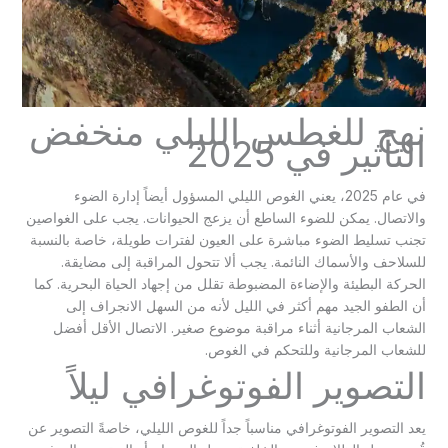
نهج للغطس الليلي منخفض
التأثير في 2025
في عام 2025، يعني الغوص الليلي المسؤول أيضاً إدارة الضوء
والاتصال. يمكن للضوء الساطع أن يزعج الحيوانات. يجب على الغواصين
تجنب تسليط الضوء مباشرة على العيون لفترات طويلة، خاصة بالنسبة
للسلاحف والأسماك النائمة. يجب ألا تتحول المراقبة إلى مضايقة.
الحركة البطيئة والإضاءة المضبوطة تقلل من إجهاد الحياة البحرية. كما
أن الطفو الجيد مهم أكثر في الليل لأنه من السهل الانجراف إلى
الشعاب المرجانية أثناء مراقبة موضوع صغير. الاتصال الأقل أفضل
للشعاب المرجانية وللتحكم في الغوص.
التصوير الفوتوغرافي ليلاً
يعد التصوير الفوتوغرافي مناسباً جداً للغوص الليلي، خاصةً التصوير عن