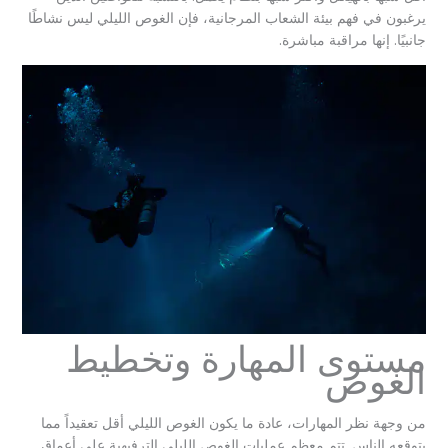
يرغبون في فهم بيئة الشعاب المرجانية، فإن الغوص الليلي ليس نشاطًا
جانبيًا. إنها مراقبة مباشرة.
مستوى المهارة وتخطيط
الغوص
من وجهة نظر المهارات، عادة ما يكون الغوص الليلي أقل تعقيداً مما
يتوقعه الناس. تتم معظم عمليات الغوص الليلي الترفيهية على أعماق