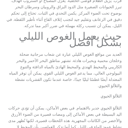
قُرب. يزيل الظلام فوضى الخلفية. يعزل المصباح أو الستروب الهدف.
تبرز الحيوانات الصغيرة مثل الدود البزاق والروبيان وسرطان البحر
بوضوح تحت الضوء المركز. يكمن التحدي في الثبات. تحتاج إلى تحكم
دقيق في الزعانف وتقليم جيد لتجنب إتلاف القاع أثناء تأطير اللقطة. في
الليل، يمكن أن تتسبب ركلة مهملة في ضرر أكبر مما تدركه.
حيث يعمل الغوص الليلي
بشكل أفضل
العديد من مواقع الغوص الليلي عبارة عن شعاب مرجانية ضحلة
وخلجان محمية وبحيرات هادئة. تشتهر مناطق البحر الأحمر والبحر
الكاريبي والمحيط الهندي والمحيط الهادئ بالمياه الدافئة والتنوع
البيولوجي العالي، مما يدعم الغوص الليلي القوي. يمكن أن توفر المياه
المعتدلة أيضًا غطسًا ليليًا جيدًا، خاصة عندما تكون القشريات نشطة
والتلألؤ الحيوي.
التلألؤ الحيوي
التلألؤ الحيوي جدير بالاهتمام. في بعض الأماكن، يمكن أن تؤدي حركات
اليد البسيطة في بعض الأماكن إلى ومضات قصيرة من الضوء الأزرق
والأخضر من الكائنات المجهرية. هذه اللحظات قصيرة، لكنها تُظهر مدى
نشاط عمود الماء في الليل. كما أنها تذكر الغواصين بأن المحيط لا