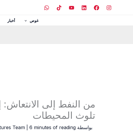
خطي
لى
لمحتوى
غوص
أخبار
من النفط إلى الانتعاش: إ
تلوث المحيطات
بواسطة
6 minutes of reading
|
tures Team