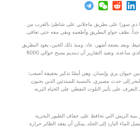
واو بيريرا دي سوزا على بطريق ماجلاني على شاطئ بالقرب من
 جداً. نظف جواو البطريق وأطعمه وبقي معه حتى تعافى.
حيط. وبعد بضعة أشهر، عاد. ومنذ ذلك الحين، يعود البطريق
– المعروف باسم دينديم – كل عام لزيارة الرجل الذي ساعده. وتفيد التقارير أن دينديم يسبح حوالي 8000
 بين حيوان بري وإنسان. وهي أيضًا تذكير بحقيقة أصعب:
البحر إلى حدث مصيري. بالنسبة للمبتدئين الذين يحبون
التعرف على تأثير التلوث النفطي على الحياة البرية.
بنية الريش التي تحافظ على جفاف الطيور البحرية
صل الماء البارد إلى الجلد. يمكن أن يفقد الطائر حرارة