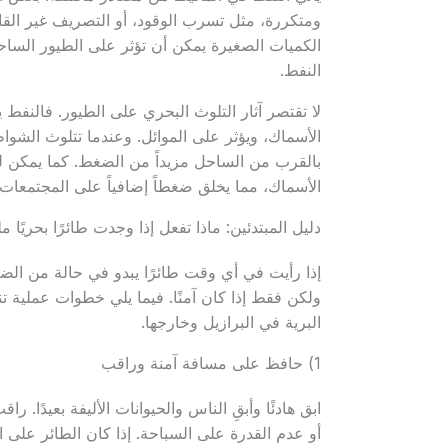
ومتكررة، مثل تسرب الوقود، أو التصريف غير القان
الكميات الصغيرة يمكن أن تؤثر على الطيور الساح
النفط.
لا تقتصر آثار التلوث البحري على الطيور. فالنفط
الأسماك، ويؤثر على الموائل. وعندما تتلوث الشوا
بالقرب من الساحل مزيداً من الضغط. كما يمكن له
الأسماك، مما يخلق ضغطاً إضافياً على المجتمعات 
دليل المبتدئين: ماذا تفعل إذا وجدت طائرًا بحريًا ملو
إذا رأيت في أي وقت طائرًا يبدو في حالة من ال
ولكن فقط إذا كان آمنًا. فيما يلي خطوات عملية تن
البرية في البرازيل وخارجها.
1) حافظ على مسافة آمنة وراقب
ابق هادئًا وأبقِ الناس والحيوانات الأليفة بعيدًا.
أو عدم القدرة على السباحة. إذا كان الطائر على 