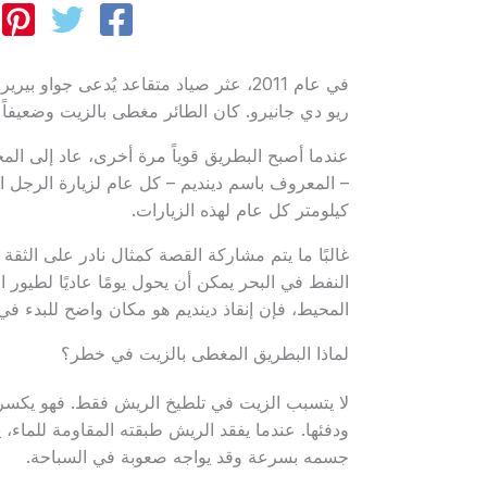
في عام 2011، عثر صياد متقاعد يُدعى ج
ريو دي جانيرو. كان الطائر مغطى بالزيت وضعيفاً
عندما أصبح البطريق قوياً مرة أخرى، عاد إلى الم
كيلومتر كل عام لهذه الزيارات.
غالبًا ما يتم مشاركة القصة كمثال نادر على الثقة
النفط في البحر يمكن أن يحول يومًا عاديًا لطيور 
المحيط، فإن إنقاذ دينديم هو مكان واضح للبدء في 
لماذا البطريق المغطى بالزيت في خطر؟
لا يتسبب الزيت في تلطيخ الريش فقط. فهو يكسر 
ودفئها. عندما يفقد الريش طبقته المقاومة للماء، ي
جسمه بسرعة وقد يواجه صعوبة في السباحة.