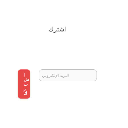
اشترك
ا
ش
ت
ر
ك