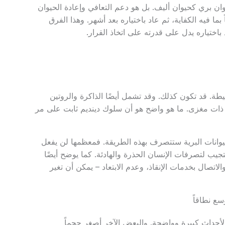
وان بري كحيوان أليف. بل هو دعم التعافي وإعادة الحيوان
بما فيه الكفاية، ثم عاد باختياره بعد أشهر. وهذا الفرق
باختياره يدل على قدرته على اتخاذ القرار.
. قد تكون كذلك. وقد تشمل أيضًا الذاكرة والروتين
ن ذات مغزى. ما هو واضح هو أن سلوك دينديم ثابت على مر
لحيوانات البرية ستتصرف بهذه الطريقة. فمعظمها لن يفعل
جيب لتصرفات الإنسان الحذرة والهادئة. كما يوضح أيضًا
تصال بخدمات الإنقاذ، وعدم الابتعاد – يمكن أن تغير
سع نطاقاً
أحداث كبيرة وواضحة. والبعض الآخر أصغر حجماً