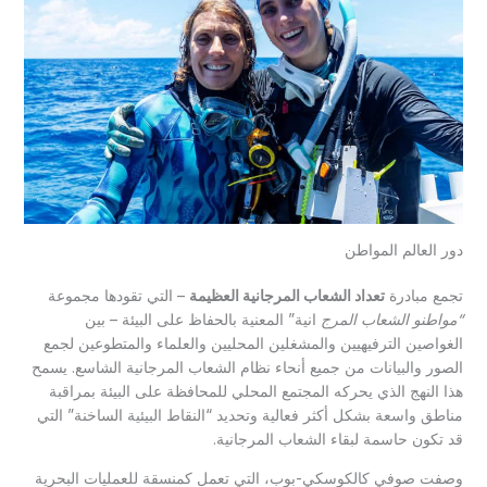
دور العالم المواطن
تجمع مبادرة
تعداد الشعاب المرجانية العظيمة
– التي تقودها مجموعة
“مواطنو الشعاب المرج
انية” المعنية بالحفاظ على البيئة – بين
الغواصين الترفيهيين والمشغلين المحليين والعلماء والمتطوعين لجمع
الصور والبيانات من جميع أنحاء نظام الشعاب المرجانية الشاسع. يسمح
هذا النهج الذي يحركه المجتمع المحلي للمحافظة على البيئة بمراقبة
مناطق واسعة بشكل أكثر فعالية وتحديد “النقاط البيئية الساخنة” التي
قد تكون حاسمة لبقاء الشعاب المرجانية.
وصفت صوفي كالكوسكي-بوب، التي تعمل كمنسقة للعمليات البحرية