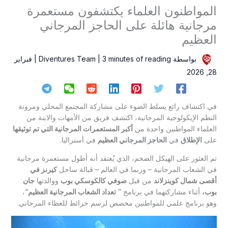
المواطنون العلماء يكتشفون مستعمرة
مرجانية هائلة على الحاجز المرجاني
العظيم
بواسطة
3 minutes of reading
|
Diventures Team
|
فبراير
28, 2026
في اكتشاف رائع يسلط الضوء على مشاركة المجتمع المحلي ومرونة
النظم الإيكولوجية المرجانية، اكتشف فريق من الأمهات والابنة من
العلماء المواطنين واحدة من
أكبر المستعمرات المرجانية التي تم توثيقها
على
الإطلاق
في
الحاجز المرجاني العظيم
في أستراليا.
تم العثور على الهيكل الضخم، الذي يُعتقد أنه أطول مستعمرة مرجانية
في الشعاب المرجانية – وربما في العالم – قبالة ساحل
كيرنز في
أقصى شمال كوينزلاند
من قبل
صوفي كالكوسكي بوب
ووالدتها
جان
بوب،
أثناء مشاركتهما في برنامج ”
تعداد الشعاب المرجانية العظيم
“،
وهو برنامج علمي للمواطنين مخصص لرسم خرائط للغطاء المرجاني.