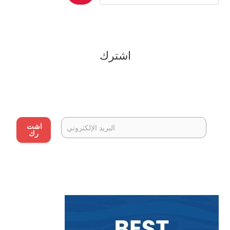
اشترك
اشت
رك