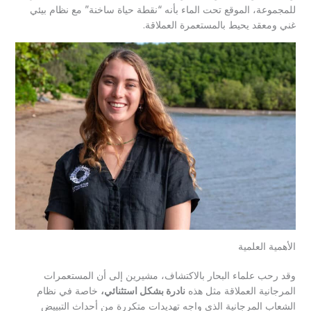
للمجموعة، الموقع تحت الماء بأنه “نقطة حياة ساخنة” مع نظام بيئي
غني ومعقد يحيط بالمستعمرة العملاقة.
الأهمية العلمية
وقد رحب علماء البحار بالاكتشاف، مشيرين إلى أن المستعمرات
المرجانية العملاقة مثل هذه
نادرة بشكل استثنائي،
خاصة في نظام
الشعاب المرجانية الذي واجه تهديدات متكررة من أحداث التبييض