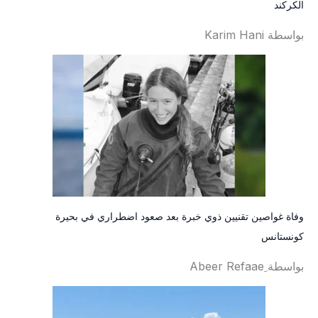
الكركند
بواسطة Karim Hani
وفاة غواصين تقنيين ذوي خبرة بعد صعود اضطراري في بحيرة
كونستانس
بواسطة ِAbeer Refaae